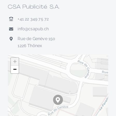
CSA Publicité S.A.
+41 22 349 75 72
info@csapub.ch
Rue de Genève 150
1226 Thônex
+
−