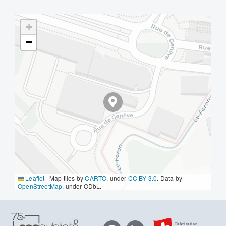
+
−
Leaflet
|
Map tiles by
CARTO
, under
CC BY 3.0
. Data by
OpenStreetMap
, under ODbL.